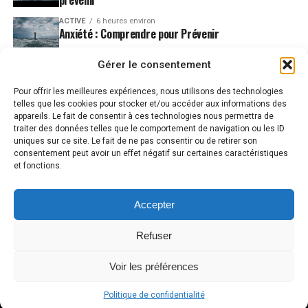
ACTIVE
6 heures environ
Anxiété : Comprendre pour Prévenir
ACTIVE
9 heures environ
Gérer le consentement
Comprendre et Prévenir le Stress : Une Approche
Scientifique
Pour offrir les meilleures expériences, nous utilisons des technologies
telles que les cookies pour stocker et/ou accéder aux informations des
appareils. Le fait de consentir à ces technologies nous permettra de
traiter des données telles que le comportement de navigation ou les ID
uniques sur ce site. Le fait de ne pas consentir ou de retirer son
consentement peut avoir un effet négatif sur certaines caractéristiques
et fonctions.
Accepter
ACCUEIL
A PROPOS
THÉMATIQUES
RECHERCHES ET ÉTUDES RÉCENTES
Refuser
CONTACT
Voir les préférences
Copyright © 2025 Aide anxiété stress By Idevart.fr
Politique de confidentialité